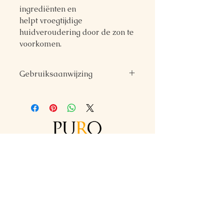
ingrediënten en
helpt vroegtijdige
huidveroudering door de zon te
voorkomen.
Gebruiksaanwijzing
Iedere dag aanbrengen over je
dagcrème (ook in de winter en
grijze dagen).
Voor elke
blootstelling aan de zon nog
eens extra ruim en gelijkmatig
aanbrengen en regelmatig (om
de 2 uren en vooral na het
Prins Boudewijnlaan 362
zwemmen en bij veel zweten)
2650 Edegem
herhalen.
0470/39 55 99
info@puroforbodyandmind.be