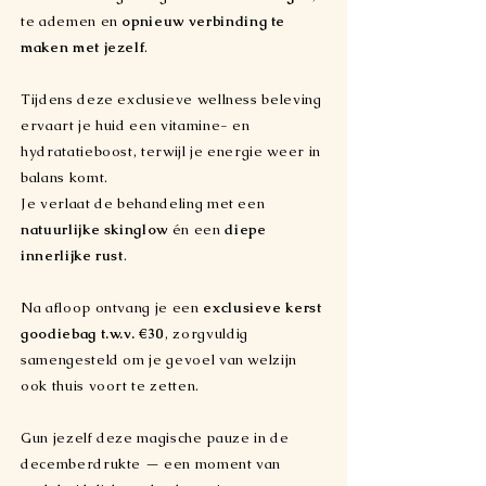
te ademen en
opnieuw verbinding te
maken met jezelf
.
Tijdens deze exclusieve wellness beleving
ervaart je huid een vitamine- en
hydratatieboost, terwijl je energie weer in
balans komt.
Je verlaat de behandeling met een
natuurlijke skinglow
én een
diepe
innerlijke rust
.
Na afloop ontvang je een
exclusieve kerst
goodiebag t.w.v. €30
, zorgvuldig
samengesteld om je gevoel van welzijn
ook thuis voort te zetten.
Gun jezelf deze magische pauze in de
decemberdrukte — een moment van