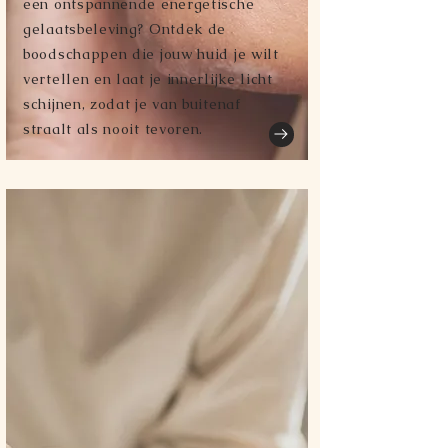
een ontspannende energetische
gelaatsbeleving? Ontdek de
boodschappen die jouw huid je wilt
vertellen en laat je innerlijke licht
schijnen, zodat je van buitenaf
straalt als nooit tevoren.